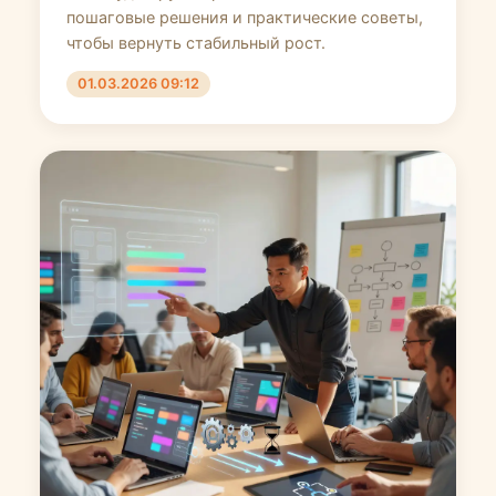
пошаговые решения и практические советы,
чтобы вернуть стабильный рост.
01.03.2026 09:12