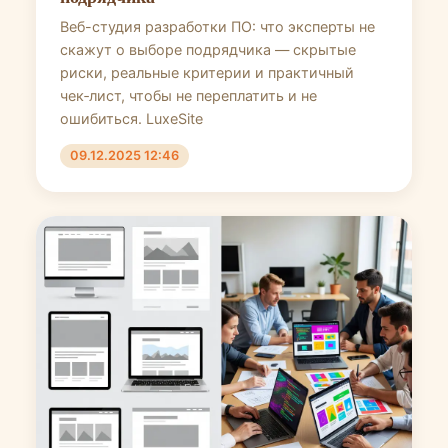
Веб-студия разработки ПО: что эксперты не
скажут о выборе подрядчика — скрытые
риски, реальные критерии и практичный
чек‑лист, чтобы не переплатить и не
ошибиться. LuxeSite
09.12.2025 12:46