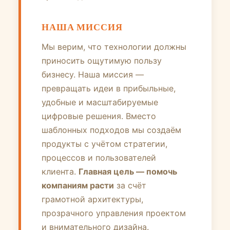
НАША МИССИЯ
Мы верим, что технологии должны
приносить ощутимую пользу
бизнесу. Наша миссия —
превращать идеи в прибыльные,
удобные и масштабируемые
цифровые решения. Вместо
шаблонных подходов мы создаём
продукты с учётом стратегии,
процессов и пользователей
клиента.
Главная цель — помочь
компаниям расти
за счёт
грамотной архитектуры,
прозрачного управления проектом
и внимательного дизайна.