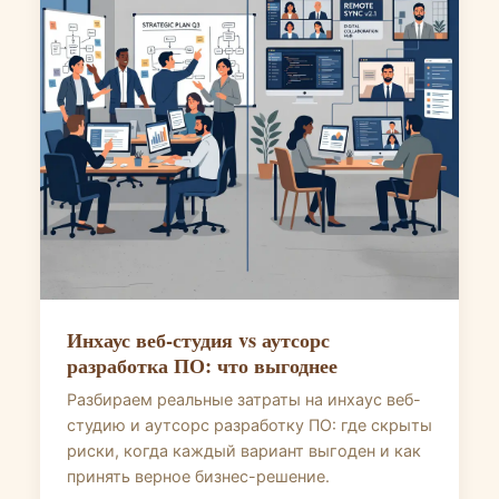
Инхаус веб-студия vs аутсорс
разработка ПО: что выгоднее
Разбираем реальные затраты на инхаус веб-
студию и аутсорс разработку ПО: где скрыты
риски, когда каждый вариант выгоден и как
принять верное бизнес-решение.