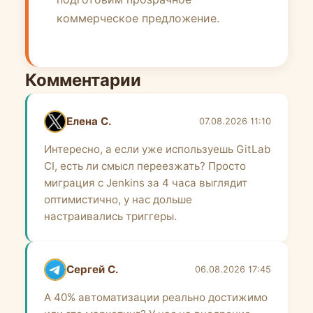
коммерческое предложение.
Комментарии
Елена С.
07.08.2026 11:10
Интересно, а если уже используешь GitLab
CI, есть ли смысл переезжать? Просто
миграция с Jenkins за 4 часа выглядит
оптимистично, у нас дольше
настраивались триггеры.
Сергей С.
06.08.2026 17:45
А 40% автоматизации реально достижимо