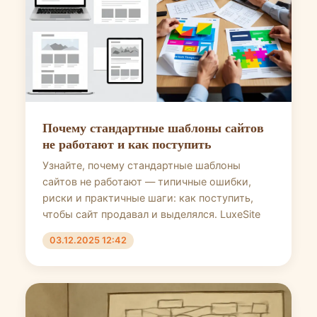
Почему стандартные шаблоны сайтов
не работают и как поступить
Узнайте, почему стандартные шаблоны
сайтов не работают — типичные ошибки,
риски и практичные шаги: как поступить,
чтобы сайт продавал и выделялся. LuxeSite
03.12.2025 12:42