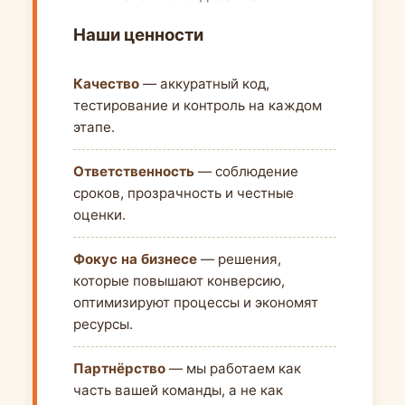
Наши ценности
Качество
— аккуратный код,
тестирование и контроль на каждом
этапе.
Ответственность
— соблюдение
сроков, прозрачность и честные
оценки.
Фокус на бизнесе
— решения,
которые повышают конверсию,
оптимизируют процессы и экономят
ресурсы.
Партнёрство
— мы работаем как
часть вашей команды, а не как