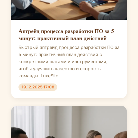
Апгрейд процесса разработки ПО за 5
минут: практичный план действий
Быстрый апгрейд процесса разработки ПО за
5 минут: практичный план действий с
конкретными шагами и инструментами,
чтобы улучшить качество и скорость
команды. LuxeSite
19.12.2025 17:08