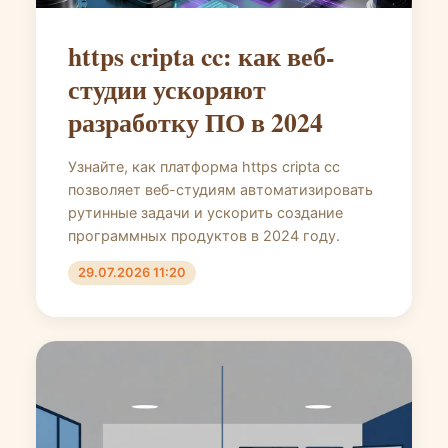
https cripta cc: как веб-
студии ускоряют
разработку ПО в 2024
Узнайте, как платформа https cripta cc
позволяет веб-студиям автоматизировать
рутинные задачи и ускорить создание
программных продуктов в 2024 году.
29.07.2026 11:20