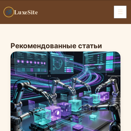
LuxeSite
Рекомендованные статьи
LuxeSite — Тема веб-сту