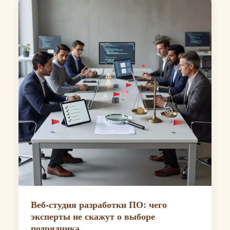
Веб-студия разработки ПО: чего
эксперты не скажут о выборе
подрядчика