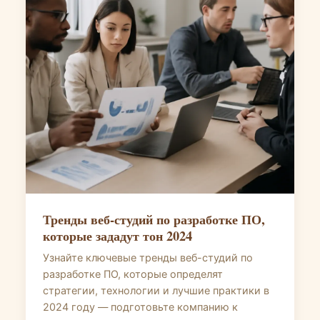
Тренды веб-студий по разработке ПО,
которые зададут тон 2024
Узнайте ключевые тренды веб-студий по
разработке ПО, которые определят
стратегии, технологии и лучшие практики в
2024 году — подготовьте компанию к