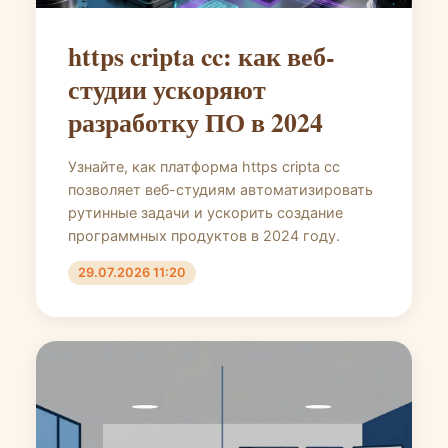
https cripta cc: как веб-
студии ускоряют
разработку ПО в 2024
Узнайте, как платформа https cripta cc
позволяет веб-студиям автоматизировать
рутинные задачи и ускорить создание
программных продуктов в 2024 году.
29.07.2026 11:20