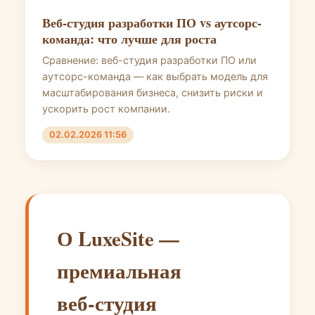
Веб-студия разработки ПО vs аутсорс-
команда: что лучше для роста
Сравнение: веб-студия разработки ПО или
аутсорс-команда — как выбрать модель для
масштабирования бизнеса, снизить риски и
ускорить рост компании.
02.02.2026 11:56
О LuxeSite —
премиальная
веб‑студия