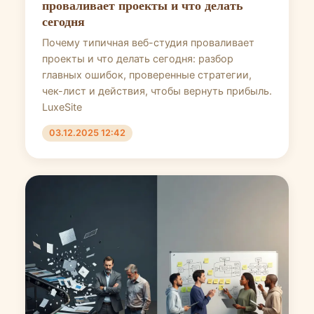
проваливает проекты и что делать
сегодня
Почему типичная веб-студия проваливает
проекты и что делать сегодня: разбор
главных ошибок, проверенные стратегии,
чек-лист и действия, чтобы вернуть прибыль.
LuxeSite
03.12.2025 12:42