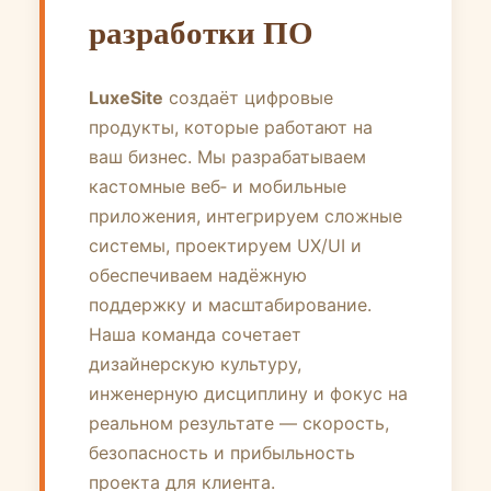
разработки ПО
LuxeSite
создаёт цифровые
продукты, которые работают на
ваш бизнес. Мы разрабатываем
кастомные веб‑ и мобильные
приложения, интегрируем сложные
системы, проектируем UX/UI и
обеспечиваем надёжную
поддержку и масштабирование.
Наша команда сочетает
дизайнерскую культуру,
инженерную дисциплину и фокус на
реальном результате — скорость,
безопасность и прибыльность
проекта для клиента.