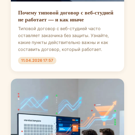
Почему типовой договор с веб-студией
не работает — и как иначе
Типовой договор с веб-студией часто
оставляет заказчика без защиты. Узнайте,
какие пункты действительно важны и как
составить договор, который работает.
11.04.2026 17:57