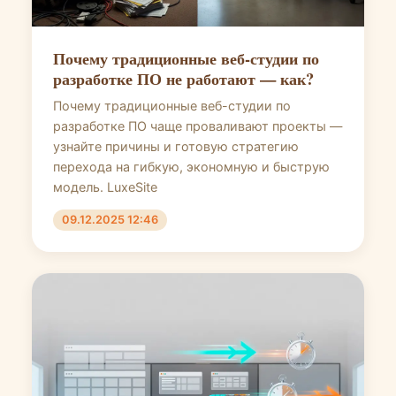
Почему традиционные веб-студии по
разработке ПО не работают — как?
Почему традиционные веб-студии по
разработке ПО чаще проваливают проекты —
узнайте причины и готовую стратегию
перехода на гибкую, экономную и быструю
модель. LuxeSite
09.12.2025 12:46