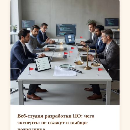
Веб-студия разработки ПО: чего
эксперты не скажут о выборе
подрядчика