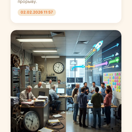
прорыву.
02.02.2026 11:57