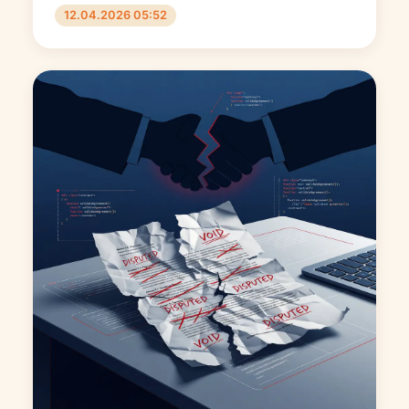
12.04.2026 05:52